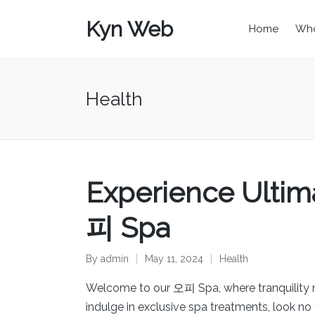
Kyn Web
Home
Who
Health
Experience Ultim
피 Spa
By
admin
May 11, 2024
Health
Posted
Posted
by
in
Welcome to our 오피 Spa, where tranquility me
indulge in exclusive spa treatments, look no 