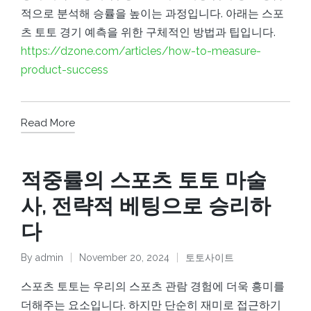
적으로 분석해 승률을 높이는 과정입니다. 아래는 스포
츠 토토 경기 예측을 위한 구체적인 방법과 팁입니다.
https://dzone.com/articles/how-to-measure-
product-success
Read More
적중률의 스포츠 토토 마술
사, 전략적 베팅으로 승리하
다
By
admin
November 20, 2024
토토사이트
Posted
Posted
by
in
스포츠 토토는 우리의 스포츠 관람 경험에 더욱 흥미를
더해주는 요소입니다. 하지만 단순히 재미로 접근하기