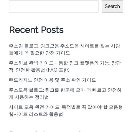
Search
Recent Posts
주소킹 블로그: 링크모음·주소모음 사이트를 찾는 사람
들에게 꼭 필요한 안전 가이드
주소허브 완벽 가이드 – 통합 링크 플랫폼의 기능, 장단
점, 안전한 활용법 (FAQ 포함)
랜드카지노 안전 이용 및 주소 확인 가이드
주소모음 블로그: 링크를 한곳에 모아 더 빠르고 안전하
게 사용하는 정리법
사이트 모음 완전 가이드: 목적별로 꼭 알아야 할 모음형
웹사이트 리스트와 활용법