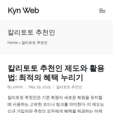
Kyn Web
칼리토토 추천인
Home
»
칼리토토 추천인
칼리토토 추천인 제도와 활용
법: 최적의 혜택 누리기
By
admin
May 29, 2025
칼리토토 추천인
Posted
Posted
by
in
칼리토토 추천인은 기존 회원이 새로운 회원을 유치할
때 사용하는 고유한 코드나 링크를 의미한다. 이 제도는
신규 가입자와 추천인 모두에게 혜택을 제공하는 마케