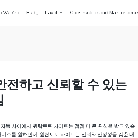
 We Are
Budget Travel
Construction and Maintenance
안전하고 신뢰할 수 있는
심
자들 사이에서 원탑토토 사이트는 점점 더 큰 관심을 받고 있습
서비스를 원하면서, 원탑토토 사이트는 신뢰와 안정성을 갖춘 대