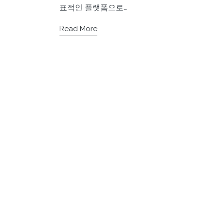
표적인 플랫폼으로…
Read More