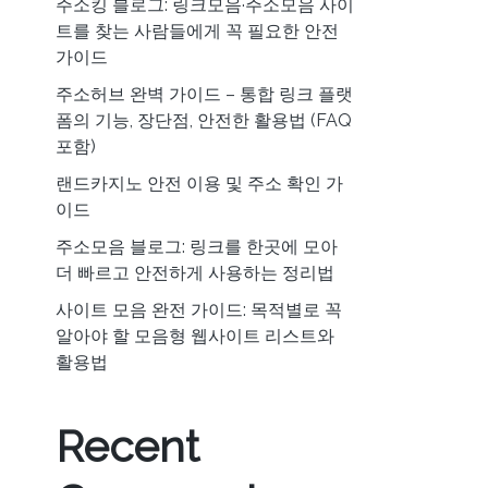
주소킹 블로그: 링크모음·주소모음 사이
트를 찾는 사람들에게 꼭 필요한 안전
가이드
주소허브 완벽 가이드 – 통합 링크 플랫
폼의 기능, 장단점, 안전한 활용법 (FAQ
포함)
랜드카지노 안전 이용 및 주소 확인 가
이드
주소모음 블로그: 링크를 한곳에 모아
더 빠르고 안전하게 사용하는 정리법
사이트 모음 완전 가이드: 목적별로 꼭
알아야 할 모음형 웹사이트 리스트와
활용법
Recent