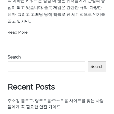
각’이라는 키워드는 점점 더 많은 유저들에게 관심의 중
심이 되고 있습니다. 슬롯 게임은 간단한 규칙, 다양한
테마, 그리고 고배당 당첨 확률로 전 세계적으로 인기를
끌고 있지만,…
Read More
Search
Search
Recent Posts
주소킹 블로그: 링크모음·주소모음 사이트를 찾는 사람
들에게 꼭 필요한 안전 가이드