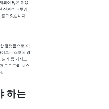
계되어 많은 이용
된 신뢰성과 투명
 끌고 있습니다.
합 플랫폼으로, 이
사이트는 스포츠 경
 딜러 등 카지노
한 토토 관리 시스
.
야 하는