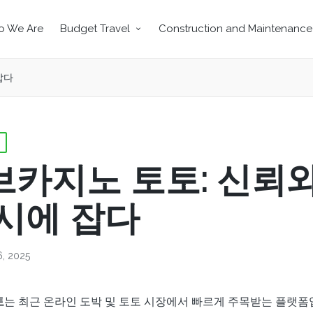
 We Are
Budget Travel
Construction and Maintenance
잡다
카지노 토토: 신뢰
시에 잡다
6, 2025
토
는 최근 온라인 도박 및 토토 시장에서 빠르게 주목받는 플랫폼