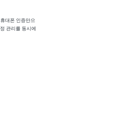
은 휴대폰 인증만으
계정 관리를 동시에