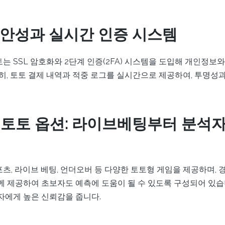
 보안성과 실시간 인증 시스템
 SSL 암호화와 2단계 인증(2FA) 시스템을 도입해 개인정보와
특히, 토토 결제 내역과 적중 로그를 실시간으로 제공하여, 투명성
한 토토 옵션: 라이브베팅부터 분석
포츠, 라이브 베팅, 언더오버 등 다양한 토토형 게임을 제공하며, 
께 제공하여 초보자도 예측에 도움이 될 수 있도록 구성되어 있습
자에게 높은 신뢰감을 줍니다.