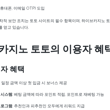
(휴대폰, 이메일 OTP) 도입
절차적 보안 조치는 토토 사이트의 필수 항목이며, 하이브카지노 
를 얻고 있습니다.
카지노 토토의 이용자 혜
자 혜택
: 일정 금액 이상 첫 입금 시 보너스 제공
 시스템
: 베팅 금액에 따라 포인트 적립, 포인트로 재베팅 가능
프로그램
: 추천인과 피추천인 모두에게 리워드 지급