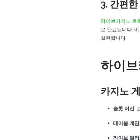
3. 간편한
하이브카지노 토
로 완료됩니다. 
실현합니다.
하이브
카지노 
슬롯 머신
:
테이블 게임
라이브 딜러