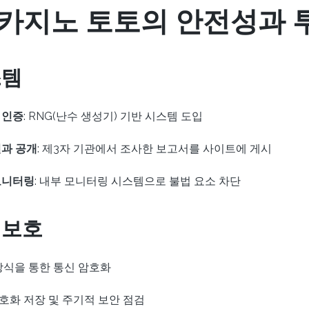
카지노 토토의 안전성과 
스템
 인증
: RNG(난수 생성기) 기반 시스템 도입
결과 공개
: 제3자 기관에서 조사한 보고서를 사이트에 게시
모니터링
: 내부 모니터링 시스템으로 불법 요소 차단
 보호
 방식을 통한 통신 암호화
호화 저장 및 주기적 보안 점검