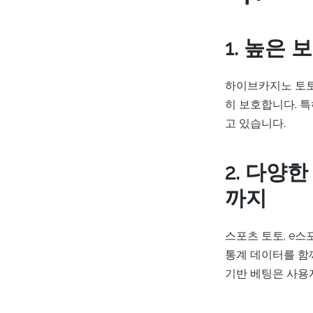
1. 높은
하이브카지노 토토는
히 보호합니다. 
고 있습니다.
2. 다양
까지
스포츠 토토, e스
통계 데이터를 함
기반 베팅은 사용