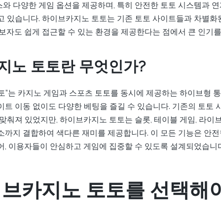
와 다양한 게임 옵션을 제공하며, 특히 안전한 토토 시스템과 연
고 있습니다. 하이브카지노 토토는 기존 토토 사이트들과 차별화
초보자도 쉽게 접근할 수 있는 환경을 제공한다는 점에서 큰 인기를
지노 토토란 무엇인가?
토”는 카지노 게임과 스포츠 토토를 동시에 제공하는 하이브형 통
이트 이동 없이도 다양한 베팅을 즐길 수 있습니다. 기존의 토토 
맞춰져 있었지만, 하이브카지노 토토는 슬롯, 테이블 게임, 라이브
소까지 결합하여 색다른 재미를 제공합니다. 이 모든 기능은 안전
어, 이용자들이 안심하고 게임에 집중할 수 있도록 설계되었습니다
이브카지노 토토를 선택해