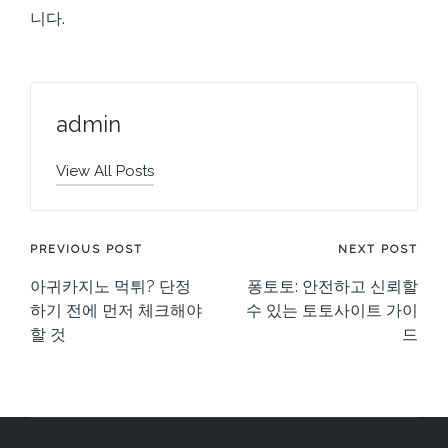
니다.
admin
View All Posts
Post
PREVIOUS POST
NEXT POST
아귀카지노 먹튀? 단정
퐁토토: 안전하고 신뢰할
navigation
하기 전에 먼저 체크해야
수 있는 토토사이트 가이
할 것
드