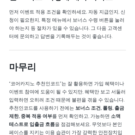
먼저 이벤트 적용 조건을 확인하세요. 자동 지급인지, 신
청이 필요한지, 특정 메뉴에서 보너스 수령 버튼을 눌러
야 하는지 등 절차가 있을 수 있습니다. 그 다음 고객센
터에 문의하고 답변을 기록해두는 것이 좋습니다.
마무리
“코어카지노 추천인코드”는 잘 활용하면 가입 혜택이나
이벤트 참여에 도움이 될 수 있지만, 혜택만 보고 서둘러
입력하면 오히려 조건 때문에 불편을 겪을 수 있습니다.
추천인코드를 사용하기 전에는
보너스 조건, 롤링, 출금
제한, 중복 적용 여부
를 먼저 확인하고, 가능하면
소액
테스트로 입출금 흐름
을 점검해보세요. 무엇보다 본인
페이스를 지키는 이용 습관이 가장 강력한 안전장치입