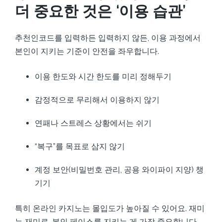
더 중요한 것은 ‘이용 습관’
추천인코드를 입력하든 입력하지 않든, 이용 과정에서
본인이 지키는 기준이 안전을 좌우합니다.
이용 한도와 시간 한도를 미리 정해두기
감정적으로 무리해서 이용하지 않기
연패나 스트레스 상황에서는 쉬기
“복구”를 목표로 삼지 않기
계정 보안(비밀번호 관리, 공용 와이파이 지양) 챙
기기
특히 온라인 카지노는 몰입도가 높아질 수 있어요. 재미
는 재미로, 본인 페이스를 지키는 게 가장 중요합니다.