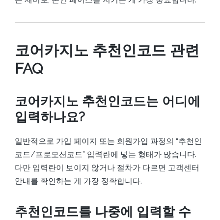
코어카지노 추천인코드 관련
FAQ
코어카지노 추천인코드는 어디에
입력하나요?
일반적으로 가입 페이지 또는 회원가입 과정의 “추천인
코드/프로모션코드” 입력란에 넣는 형태가 많습니다.
다만 입력란이 보이지 않거나 절차가 다르면 고객센터
안내를 확인하는 게 가장 정확합니다.
추천인코드를 나중에 입력할 수