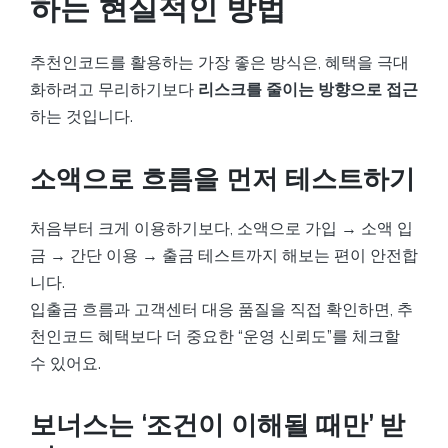
하는 현실적인 방법
추천인코드를 활용하는 가장 좋은 방식은, 혜택을 극대
화하려고 무리하기보다
리스크를 줄이는 방향으로 접근
하는 것입니다.
소액으로 흐름을 먼저 테스트하기
처음부터 크게 이용하기보다, 소액으로 가입 → 소액 입
금 → 간단 이용 → 출금 테스트까지 해보는 편이 안전합
니다.
입출금 흐름과 고객센터 대응 품질을 직접 확인하면, 추
천인코드 혜택보다 더 중요한 “운영 신뢰도”를 체크할
수 있어요.
보너스는 ‘조건이 이해될 때만’ 받