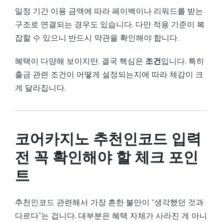
일정 기간 이용 금액에 따라 페이백이나 리워드를 받는
구조로 연결되는 경우도 있습니다. 다만 적용 기준이 복
잡할 수 있으니 반드시 약관을 확인해야 합니다.
혜택이 다양해 보이지만, 결국 핵심은
조건
입니다. 특히
출금 관련 조건이 어떻게 설정되는지에 따라 체감이 크
게 달라집니다.
코어카지노 추천인코드 입력
전 꼭 확인해야 할 체크 포인
트
추천인코드 관련해서 가장 흔한 불만이 “생각했던 것과
다르다”는 겁니다. 대부분은 혜택 자체가 사라진 게 아니