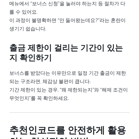
메뉴에서 “보너스 신청”을 눌러야 하는지 등 절차가 다
를 수 있어요.
이 과정이 불명확하면 “안 들어왔는데요?”라는 혼란이
생기기 쉽습니다.
출금 제한이 걸리는 기간이 있는
지 확인하기
보너스를 받았다는 이유만으로 일정 기간 출금이 제한
되는 구조라면, 체감상 불편이 큽니다.
기간 제한이 있는 경우, “왜 제한되는지”와 “해제 조건이
무엇인지”를 꼭 확인하세요.
추천인코드를 안전하게 활용