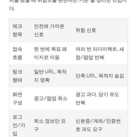
지를 봤을 때 위험도를 판단하는 기준”을 정리한 것입니
다.
체크
안전에 가까운
위험 신호
항목
신호
접속
한 번에 목표 페
여러 번 리다이렉트, 새
흐름
이지로 이동
창/팝업 반복
링크
일반 URL, 목적
단축 URL, 목적지 숨김
형태
지 명확
화면
광고 과다, 닫기 유도
광고/팝업 최소
구성
반복
로그
최소 정보만 요
신분증/계좌/인증번
인/가
구
호 과도 요구
입