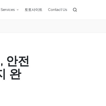
 Services
토토사이트
Contact Us
, 안전
지 완