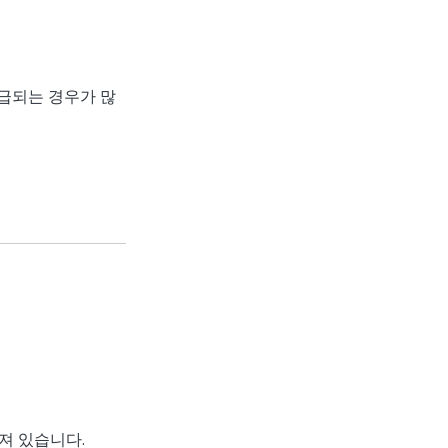
언급되는 경우가 많
져 있습니다.