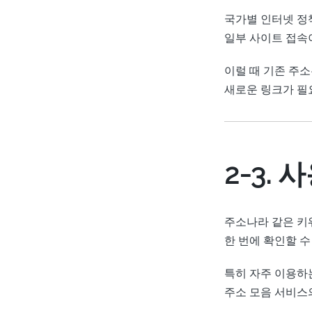
국가별 인터넷 정
일부 사이트 접속
이럴 때 기존 주소
새로운 링크가 필
2-3.
주소나라 같은 키
한 번에 확인할 
특히 자주 이용하
주소 모음 서비스