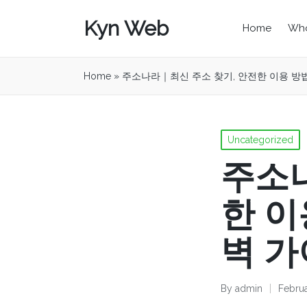
Kyn Web
Home
Who
Home
»
주소나라｜최신 주소 찾기, 안전한 이용 방
Posted
Uncategorized
in
주소나
한 이
벽 
By
admin
Februa
Posted