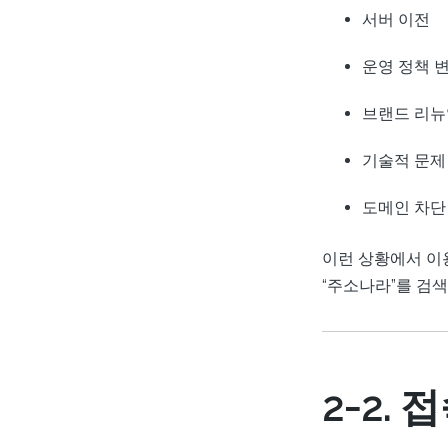
서버 이전
운영 정책 
브랜드 리뉴
기술적 문제
도메인 차단
이런 상황에서 이
“주소나라”를 검색
2-2.