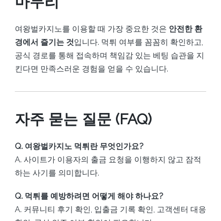
마무리
여왕벌카지노를 이용할 때 가장 중요한 것은
안전한 환
경에서 즐기는 것
입니다. 먹튀 여부를 꼼꼼히 확인하고,
공식 경로를 통해 접속하며 책임감 있는 베팅 습관을 지
킨다면 만족스러운 경험을 얻을 수 있습니다.
자주 묻는 질문 (FAQ)
Q. 여왕벌카지노 먹튀란 무엇인가요?
A. 사이트가 이용자의 출금 요청을 이행하지 않고 잠적
하는 사기를 의미합니다.
Q. 먹튀를 예방하려면 어떻게 해야 하나요?
A. 커뮤니티 후기 확인, 입출금 기록 확인, 고객센터 대응