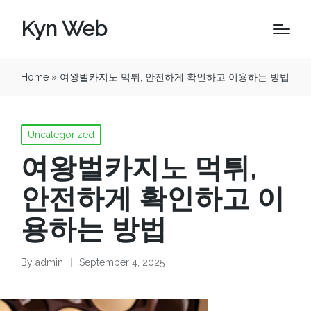
Kyn Web
Home
»
여왕벌카지노 먹튀, 안전하게 확인하고 이용하는 방법
Posted
Uncategorized
in
여왕벌카지노 먹튀,
안전하게 확인하고 이
용하는 방법
By
admin
September 4, 2025
Posted
by