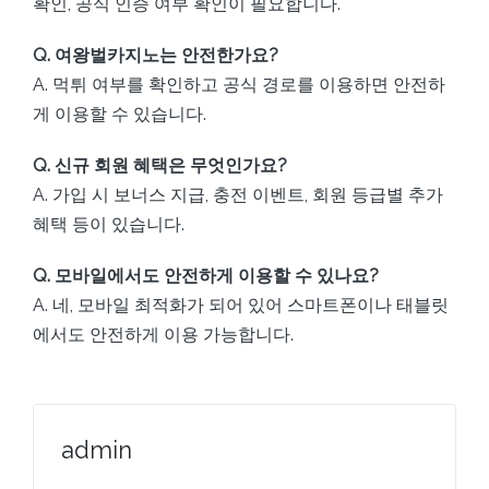
확인, 공식 인증 여부 확인이 필요합니다.
Q. 여왕벌카지노는 안전한가요?
A. 먹튀 여부를 확인하고 공식 경로를 이용하면 안전하
게 이용할 수 있습니다.
Q. 신규 회원 혜택은 무엇인가요?
A. 가입 시 보너스 지급, 충전 이벤트, 회원 등급별 추가
혜택 등이 있습니다.
Q. 모바일에서도 안전하게 이용할 수 있나요?
A. 네, 모바일 최적화가 되어 있어 스마트폰이나 태블릿
에서도 안전하게 이용 가능합니다.
admin