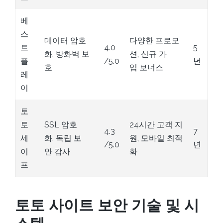
베
스
데이터 암호
다양한 프로모
트
4.0
5
화, 방화벽 보
션, 신규 가
플
/5.0
년
호
입 보너스
레
이
토
토
SSL 암호
24시간 고객 지
4.3
7
세
화, 독립 보
원, 모바일 최적
/5.0
년
이
안 감사
화
프
토토 사이트 보안 기술 및 시