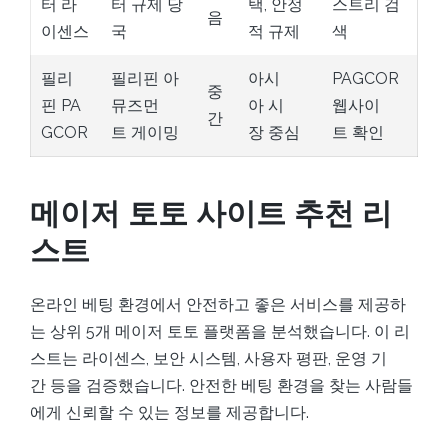
터 라
터 규제 당
택, 안정
스트리 검
음
이센스
국
적 규제
색
필리
필리핀 아
아시
PAGCOR
중
핀 PA
뮤즈먼
아 시
웹사이
간
GCOR
트 게이밍
장 중심
트 확인
메이저 토토 사이트 추천 리
스트
온라인 베팅 환경에서 안전하고 좋은 서비스를 제공하
는 상위 5개 메이저 토토 플랫폼을 분석했습니다. 이 리
스트는 라이센스, 보안 시스템, 사용자 평판, 운영 기
간 등을 검증했습니다. 안전한 베팅 환경을 찾는 사람들
에게 신뢰할 수 있는 정보를 제공합니다.