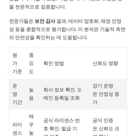
을 전문적으로 검증합니다.
전문가들은
보안 감사
결과, 데이터 암호화, 재정 안정
성 등을 종합적으로 평가합니다. 이 분석은 기술적 측면
의 안전성을 확인하는 데 도움됩니다.
평
중
가
요
확인 방법
신뢰도 영향
기준
도
운
장기 운영
높
회사 정보 확인, 도
영
은 안정성 증
음
메인 등록일 조회
기간
가
매
공식 라이센스 번
공식 인증
라이
우
호 확인, 발급 기
은 신뢰도 크
센스
높