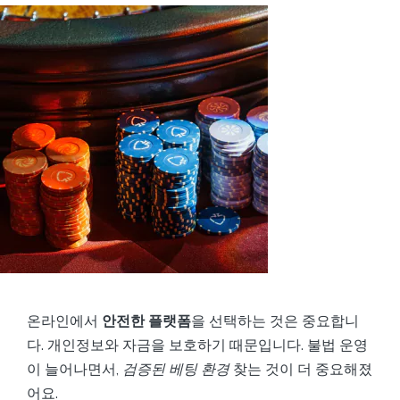
온라인에서
안전한 플랫폼
을 선택하는 것은 중요합니
다. 개인정보와 자금을 보호하기 때문입니다. 불법 운영
이 늘어나면서,
검증된 베팅 환경
찾는 것이 더 중요해졌
어요.