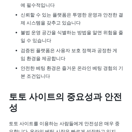
에 필수적입니다
신뢰할 수 있는 플랫폼은 투명한 운영과 안전한 결
제 시스템을 갖추고 있습니다
불법 운영 공간을 식별하는 방법을 알면 위험을 줄
일 수 있습니다
검증된 플랫폼은 사용자 보호 정책과 공정한 게
임 환경을 제공합니다
안전한 베팅 환경은 즐거운 온라인 베팅 경험의 기
본 조건입니다
토토 사이트의 중요성과 안전
성
토토 사이트를 이용하는 사람들에게 안전성은 매우 중
요합니다. 온라인 베팅 시장은 빠르게 성장하고 있지