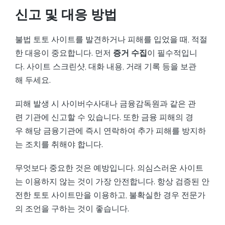
신고 및 대응 방법
불법 토토 사이트를 발견하거나 피해를 입었을 때, 적절
한 대응이 중요합니다. 먼저
증거 수집
이 필수적입니
다. 사이트 스크린샷, 대화 내용, 거래 기록 등을 보관
해 두세요.
피해 발생 시 사이버수사대나 금융감독원과 같은 관
련 기관에 신고할 수 있습니다. 또한 금융 피해의 경
우 해당 금융기관에 즉시 연락하여 추가 피해를 방지하
는 조치를 취해야 합니다.
무엇보다 중요한 것은 예방입니다. 의심스러운 사이트
는 이용하지 않는 것이 가장 안전합니다. 항상 검증된 안
전한 토토 사이트만을 이용하고, 불확실한 경우 전문가
의 조언을 구하는 것이 좋습니다.