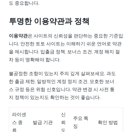
도 중요합니다.
투명한 이용약관과 정책
이용약관
은 사이트의 신뢰성을 판단하는 중요한 기준입
니다. 안전한 토토 사이트는 이해하기 쉬운 언어로 약관
을 제시합니다. 입출금 정책, 보너스 조건, 계정 해지 절
차 등이 명확해야 합니다.
불공정한 조항이 있는지 주의 깊게 살펴보세요. 과도
한 출금 제한, 일방적인 계정 정지 조건, 모호한 보너
스 규정 등은 위험 신호입니다. 약관 변경 시 사전 통
지 정책이 있는지도 확인하는 것이 좋습니다.
라이센
신
주요 특
스 종
발급 기관
뢰
확인 방법
징
류
도