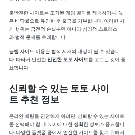
불안전한 사이트는 조작된 게임 결과를 제공하거나, 높
은 배당률으로 유인한 후 출금을 거부합니다. 이러한 사
기 행위는 금전적 손실뿐만 아니라 심리적 스트레스
와 법적 문제를 초래합니다.
불법 사이트 이용은 법적 제재의 대상이 될 수 있습니
다. 따라서 안전한
안전한 토토 사이트
를 고르는 것이 중
요합니다.
신뢰할 수 있는 토토 사이
트 추천 정보
온라인 베팅을 안전하게 하려면, 신뢰할 수 있는 사이트
를 선택해야 합니다. 이에 대한 정확한 정보가 중요합니
다. 다양한 플랫폼 중에서 안전한 사이트를 찾기 위해서