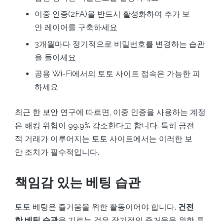
이중 인증(2FA)을 반드시 활성화하여 추가 보
안 레이어를 구축하세요
3개월마다 정기적으로 비밀번호를 변경하는 습관
을 들이세요
공용 Wi-Fi에서의 토토 사이트 접속은 가능한 피
하세요
최근 한 보안 연구에 따르면, 이중 인증을 사용하는 계정
은 해킹 위험이 99.9% 감소한다고 합니다. 특히 금전
적 거래가 이루어지는 토토 사이트에서는 이러한 보
안 조치가 필수적입니다.
책임감 있는 베팅 습관
토토 베팅은 즐거움을 위한 활동이어야 합니다.
건전
한 베팅 습관
을 기르는 것은 장기적인 즐거움을 위한 투