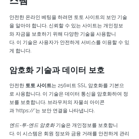
스템
안전한 온라인 베팅을 하려면 토토 사이트의 보안 기술
을 알아야 합니다. 신뢰할 수 있는 사이트는 개인정보
와 자금을 보호하기 위해 다양한 기술을 사용합니
다. 이 기술은 사용자가 안전하게 서비스를 이용할 수 있
게 합니다.
암호화 기술과 데이터 보호
안전한
토토 사이트
는 256비트 SSL 암호화를 기본으
로 사용합니다. 이 기술은 데이터 통신을 암호화하여 정
보를 보호합니다. 브라우저의 자물쇠 아이콘
과 ‘https://’는 보안 연결을 나타냅니다.
엔드-투-엔드 암호화
기술은 개인정보를 보호합니
다. 이 시스템은 회원 정보와 금융 거래를 안전하게 관리