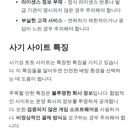
라이센스 정보 부재
– 정식 라이센스 번호나 발
급 기관이 명시되지 않은 경우 주의해야 합니다
부실한 고객 서비스
– 연락처가 제한적이거나 응
답이 느린 경우 주의해야 합니다
사기 사이트 특징
사기성 토토 사이트는 특정한 특징을 가지고 있습니
다. 이 특징들을 알아두면 안전한 베팅 환경을 선택하
는 데 도움이 됩니다.
주목할 만한 특징은
불투명한 회사 정보
입니다. 합법적
인 사이트는 운영 회사의 정보를 투명하게 공개합니
다. 또한
검증되지 않은 게임 소프트웨어
를 사용하거
나,
비정상적인 결제 방식
을 요구하는 경우 주의해야 합
니다.