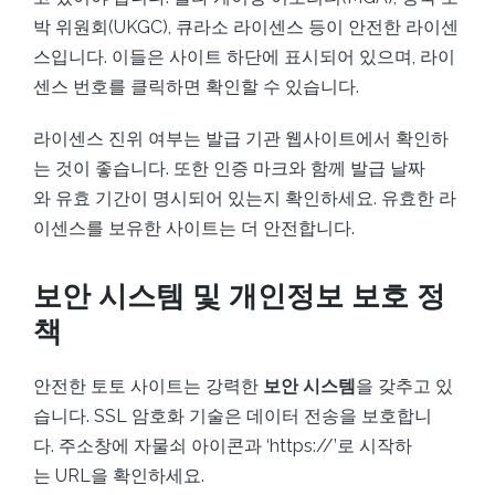
박 위원회(UKGC), 큐라소 라이센스 등이 안전한 라이센
스입니다. 이들은 사이트 하단에 표시되어 있으며, 라이
센스 번호를 클릭하면 확인할 수 있습니다.
라이센스 진위 여부는 발급 기관 웹사이트에서 확인하
는 것이 좋습니다. 또한 인증 마크와 함께 발급 날짜
와 유효 기간이 명시되어 있는지 확인하세요. 유효한 라
이센스를 보유한 사이트는 더 안전합니다.
보안 시스템 및 개인정보 보호 정
책
안전한 토토 사이트는 강력한
보안 시스템
을 갖추고 있
습니다. SSL 암호화 기술은 데이터 전송을 보호합니
다. 주소창에 자물쇠 아이콘과 ‘https://’로 시작하
는 URL을 확인하세요.