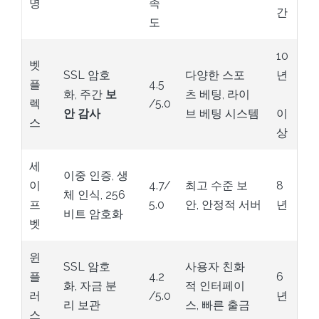
명
족
간
도
10
벳
SSL 암호
다양한 스포
년
플
4.5
화, 주간
보
츠 베팅, 라이
렉
/5.0
안 감사
브 베팅 시스템
이
스
상
세
이중 인증, 생
이
4.7/
최고 수준 보
8
체 인식, 256
프
5.0
안, 안정적 서버
년
비트 암호화
벳
윈
SSL 암호
사용자 친화
플
4.2
6
화, 자금 분
적 인터페이
러
/5.0
년
리 보관
스, 빠른 출금
스