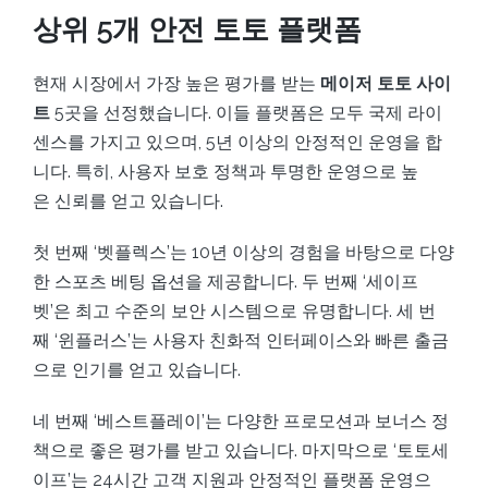
상위 5개 안전 토토 플랫폼
현재 시장에서 가장 높은 평가를 받는
메이저 토토 사이
트
5곳을 선정했습니다. 이들 플랫폼은 모두 국제 라이
센스를 가지고 있으며, 5년 이상의 안정적인 운영을 합
니다. 특히, 사용자 보호 정책과 투명한 운영으로 높
은 신뢰를 얻고 있습니다.
첫 번째 ‘벳플렉스’는 10년 이상의 경험을 바탕으로 다양
한 스포츠 베팅 옵션을 제공합니다. 두 번째 ‘세이프
벳’은 최고 수준의 보안 시스템으로 유명합니다. 세 번
째 ‘윈플러스’는 사용자 친화적 인터페이스와 빠른 출금
으로 인기를 얻고 있습니다.
네 번째 ‘베스트플레이’는 다양한 프로모션과 보너스 정
책으로 좋은 평가를 받고 있습니다. 마지막으로 ‘토토세
이프’는 24시간 고객 지원과 안정적인 플랫폼 운영으