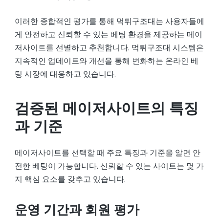
이러한 종합적인 평가를 통해 먹튀구조대는 사용자들에
게 안전하고 신뢰할 수 있는 베팅 환경을 제공하는 메이
저사이트를 선별하고 추천합니다. 먹튀구조대 시스템은
지속적인 업데이트와 개선을 통해 변화하는 온라인 베
팅 시장에 대응하고 있습니다.
검증된 메이저사이트의 특징
과 기준
메이저사이트를 선택할 때 주요 특징과 기준을 알면 안
전한 베팅이 가능합니다. 신뢰할 수 있는 사이트는 몇 가
지 핵심 요소를 갖추고 있습니다.
운영 기간과 회원 평가