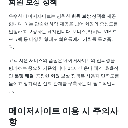
회원 보상 정책
우수한 메이저사이트는 명확한
회원 보상
정책을 제공
합니다. 이는 단순한 혜택 제공을 넘어 회원의 충성도를
인정하고 보상하는 체계입니다. 보너스, 캐시백, VIP 프
로그램 등 다양한 형태로 회원들에게 가치를 돌려줍니
다.
고객 지원 서비스의 품질은 메이저사이트의 신뢰성을
평가하는 중요한 기준입니다. 24시간 응대 체계, 효율적
인
분쟁 해결
, 공정한
회원 보상
정책은 사용자 만족도를
높이고 장기적인 신뢰 관계를 구축하는 데 필수적입니
다.
메이저사이트 이용 시 주의사
항