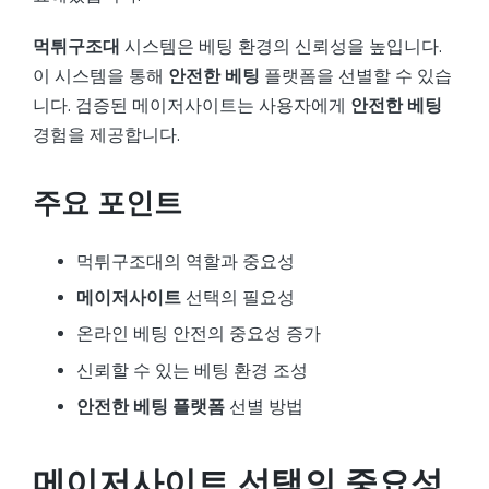
먹튀구조대
시스템은 베팅 환경의 신뢰성을 높입니다.
이 시스템을 통해
안전한 베팅
플랫폼을 선별할 수 있습
니다. 검증된 메이저사이트는 사용자에게
안전한 베팅
경험을 제공합니다.
주요 포인트
먹튀구조대의 역할과 중요성
메이저사이트
선택의 필요성
온라인 베팅 안전의 중요성 증가
신뢰할 수 있는 베팅 환경 조성
안전한 베팅 플랫폼
선별 방법
메이저사이트 선택의 중요성