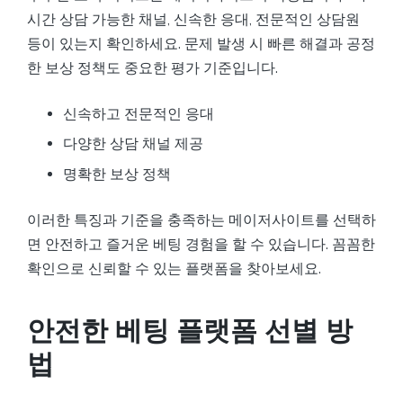
시간 상담 가능한 채널, 신속한 응대, 전문적인 상담원
등이 있는지 확인하세요. 문제 발생 시 빠른 해결과 공정
한 보상 정책도 중요한 평가 기준입니다.
신속하고 전문적인 응대
다양한 상담 채널 제공
명확한 보상 정책
이러한 특징과 기준을 충족하는 메이저사이트를 선택하
면 안전하고 즐거운 베팅 경험을 할 수 있습니다. 꼼꼼한
확인으로 신뢰할 수 있는 플랫폼을 찾아보세요.
안전한 베팅 플랫폼 선별 방
법