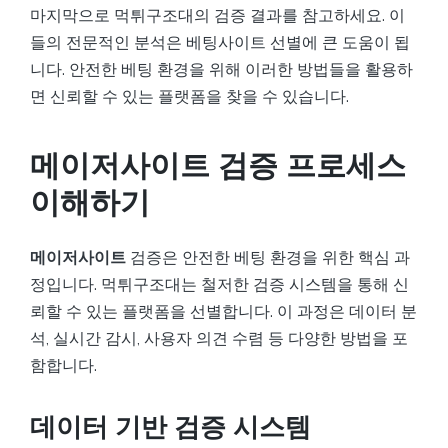
마지막으로 먹튀구조대의 검증 결과를 참고하세요. 이
들의 전문적인 분석은 베팅사이트 선별에 큰 도움이 됩
니다. 안전한 베팅 환경을 위해 이러한 방법들을 활용하
면 신뢰할 수 있는 플랫폼을 찾을 수 있습니다.
메이저사이트 검증 프로세스
이해하기
메이저사이트
검증은 안전한 베팅 환경을 위한 핵심 과
정입니다. 먹튀구조대는 철저한 검증 시스템을 통해 신
뢰할 수 있는 플랫폼을 선별합니다. 이 과정은 데이터 분
석, 실시간 감시, 사용자 의견 수렴 등 다양한 방법을 포
함합니다.
데이터 기반 검증 시스템