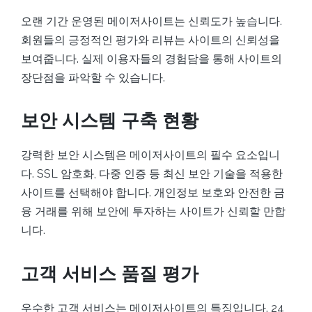
오랜 기간 운영된 메이저사이트는 신뢰도가 높습니다.
회원들의 긍정적인 평가와 리뷰는 사이트의 신뢰성을
보여줍니다. 실제 이용자들의 경험담을 통해 사이트의
장단점을 파악할 수 있습니다.
보안 시스템 구축 현황
강력한 보안 시스템은 메이저사이트의 필수 요소입니
다. SSL 암호화, 다중 인증 등 최신 보안 기술을 적용한
사이트를 선택해야 합니다. 개인정보 보호와 안전한 금
융 거래를 위해 보안에 투자하는 사이트가 신뢰할 만합
니다.
고객 서비스 품질 평가
우수한 고객 서비스는 메이저사이트의 특징입니다. 24