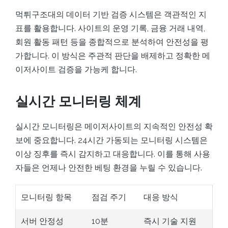
먹튀구조대의 데이터 기반 검증 시스템은 객관적인 지
표를 활용합니다. 사이트의 운영 기록, 금융 거래 내역,
회원 활동 패턴 등을 종합적으로 분석하여 안전성을 평
가합니다. 이 방식은 주관적 판단을 배제하고 정확한 메
이저사이트 검증을 가능케 합니다.
실시간 모니터링 체계
실시간 모니터링은 메이저사이트의 지속적인 안전성 확
보에 중요합니다. 24시간 가동되는 모니터링 시스템은
이상 징후를 즉시 감지하고 대응합니다. 이를 통해 사용
자들은 언제나 안전한 베팅 환경을 누릴 수 있습니다.
모니터링 항목
점검 주기
대응 방식
서버 안정성
10분
즉시 기술 지원