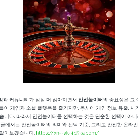
임과 커뮤니티가 점점 더 많아지면서
안전놀이터
의 중요성은 그 
들이 게임과 소셜 플랫폼을 즐기지만, 동시에 개인 정보 유출, 사기
있습니다. 따라서 안전놀이터를 선택하는 것은 단순한 선택이 아니
이 글에서는 안전놀이터의 의미와 선택 기준, 그리고 안전한 온라인
 알아보겠습니다.
https://xn--ak-4d5ka.com/