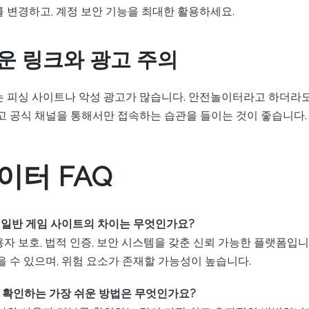
 변경하고, 계정 보안 기능을 최대한 활용하세요.
운 링크와 광고 주의
 피싱 사이트나 악성 광고가 많습니다. 안전놀이터라고 하더라도
고 공식 채널을 통해서만 접속하는 습관을 들이는 것이 좋습니다.
이터 FAQ
와 일반 게임 사이트의 차이는 무엇인가요?
자 보호, 법적 인증, 보안 시스템을 갖춘 신뢰 가능한 플랫폼입니
 수 있으며, 위험 요소가 존재할 가능성이 높습니다.
를 확인하는 가장 쉬운 방법은 무엇인가요?