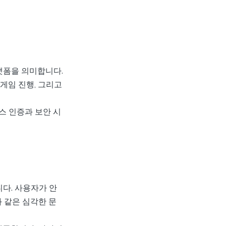
랫폼을 의미합니다.
게임 진행, 그리고
스 인증과 보안 시
다. 사용자가 안
 같은 심각한 문