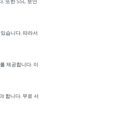
 또한 SSL 보안
있습니다. 따라서
를 제공합니다. 이
 합니다. 무료 서