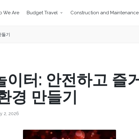
 We Are
Budget Travel
Construction and Maintenance
만들기
이터: 안전하고 즐
환경 만들기
y 2, 2026