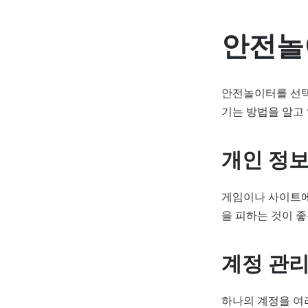
안전놀
안전놀이터를 선택
기는 방법을 알고
개인 정보
게임이나 사이트에
을 피하는 것이 좋
계정 관
하나의 계정을 여