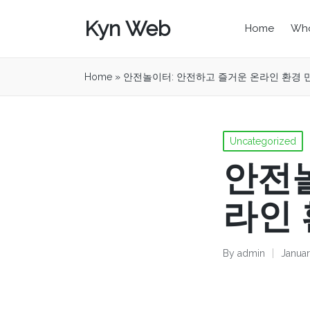
Kyn Web
Home
Who
Home
»
안전놀이터: 안전하고 즐거운 온라인 환경 
Posted
Uncategorized
in
안전놀
라인 
By
admin
Januar
Posted
by