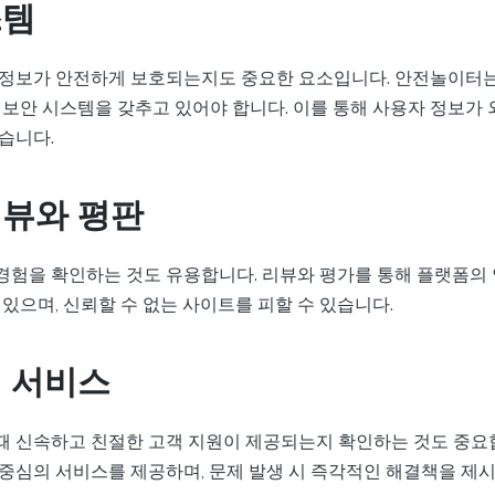
스템
 정보가 안전하게 보호되는지도 중요한 요소입니다. 안전놀이터는 S
한 보안 시스템을 갖추고 있어야 합니다. 이를 통해 사용자 정보가
습니다.
리뷰와 평판
경험을 확인하는 것도 유용합니다. 리뷰와 평가를 통해 플랫폼의
 있으며, 신뢰할 수 없는 사이트를 피할 수 있습니다.
 서비스
때 신속하고 친절한 고객 지원이 제공되는지 확인하는 것도 중요
 중심의 서비스를 제공하며, 문제 발생 시 즉각적인 해결책을 제