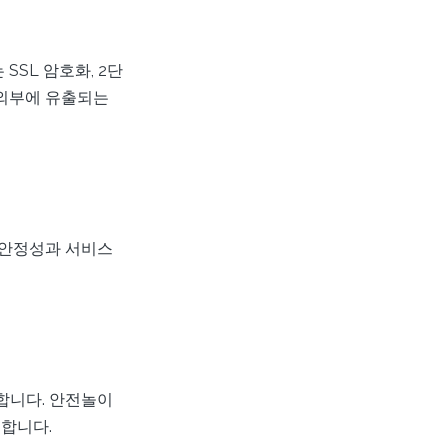
SL 암호화, 2단
 외부에 유출되는
 안정성과 서비스
합니다. 안전놀이
시합니다.