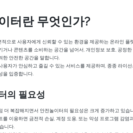
이터란 무엇인가?
적으로 사용자에게 신뢰할 수 있는 환경을 제공하는 온라인 플
기거나 콘텐츠를 소비하는 공간을 넘어서, 개인정보 보호, 공정한 
려한 안전한 공간을 말합니다.
사용자가 안심하고 즐길 수 있는 서비스를 제공하며, 종종 라이선
성을 입증합니다.
터의 필요성
점 더 복잡해지면서 안전놀이터의 필요성은 크게 증가하고 있습니
를 이용하면 금전적 손실, 계정 도용, 또는 악성 프로그램 감염과
습니다.