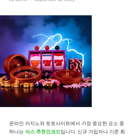
Posted
by
온라인 카지노와 토토사이트에서 가장 중요한 요소 중
하나는
식스 추천인코드
입니다. 신규 가입자나 기존 회