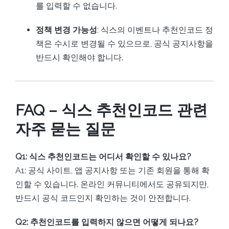
를 입력할 수 없습니다.
정책 변경 가능성
: 식스의 이벤트나 추천인코드 정
책은 수시로 변경될 수 있으므로, 공식 공지사항을
반드시 확인해야 합니다.
FAQ – 식스 추천인코드 관련
자주 묻는 질문
Q1: 식스 추천인코드는 어디서 확인할 수 있나요?
A1: 공식 사이트, 앱 공지사항 또는 기존 회원을 통해 확
인할 수 있습니다. 온라인 커뮤니티에서도 공유되지만,
반드시 공식 코드인지 확인하는 것이 안전합니다.
Q2: 추천인코드를 입력하지 않으면 어떻게 되나요?