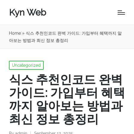
Kyn Web
Home
»
식스 추천인코드 완벽 가이드: 가입부터 혜택까지 알
아보는 방법과 최신 정보 총정리
Posted
Uncategorized
in
식스 추천인코드 완벽
가이드: 가입부터 혜택
까지 알아보는 방법과
최신 정보 총정리
By
admin
September 12, 2025