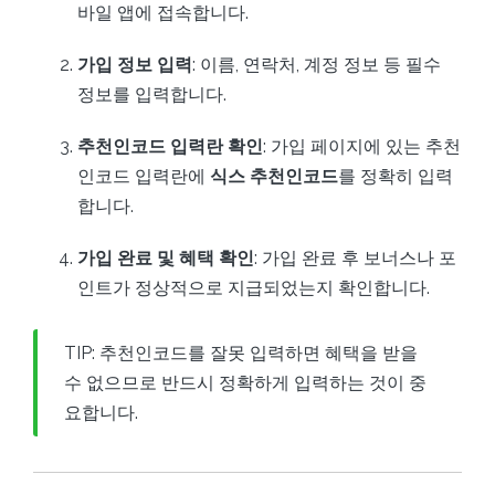
바일 앱에 접속합니다.
가입 정보 입력
: 이름, 연락처, 계정 정보 등 필수
정보를 입력합니다.
추천인코드 입력란 확인
: 가입 페이지에 있는 추천
인코드 입력란에
식스 추천인코드
를 정확히 입력
합니다.
가입 완료 및 혜택 확인
: 가입 완료 후 보너스나 포
인트가 정상적으로 지급되었는지 확인합니다.
TIP: 추천인코드를 잘못 입력하면 혜택을 받을
수 없으므로 반드시 정확하게 입력하는 것이 중
요합니다.