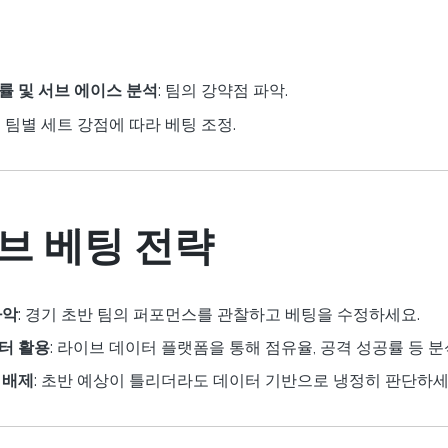
률 및 서브 에이스 분석
: 팀의 강약점 파악.
: 팀별 세트 강점에 따라 베팅 조정.
브 베팅 전략
파악
: 경기 초반 팀의 퍼포먼스를 관찰하고 베팅을 수정하세요.
터 활용
: 라이브 데이터 플랫폼을 통해 점유율, 공격 성공률 등 분
 배제
: 초반 예상이 틀리더라도 데이터 기반으로 냉정히 판단하세