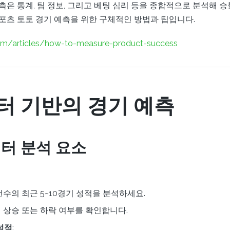
측은 통계, 팀 정보, 그리고 베팅 심리 등을 종합적으로 분석해 
스포츠 토토 경기 예측을 위한 구체적인 방법과 팁입니다.
om/articles/how-to-measure-product-success
터 기반의 경기 예측
터 분석 요소
선수의 최근 5~10경기 성적을 분석하세요.
 상승 또는 하락 여부를 확인합니다.
성적
: