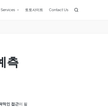
 Services
토토사이트
Contact Us
예측
략적인 접근
이 필