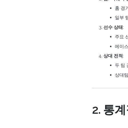
홈 경
일부 
선수 상태
:
주요 
에이스
상대 전적
:
두 팀
상대팀
2.
통계