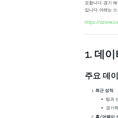
요합니다. 경기 예
입니다. 아래는 
https://dzone.c
1.
데이
주요 데이
최근 성적
:
팀과 
경기력
홈/어웨이 