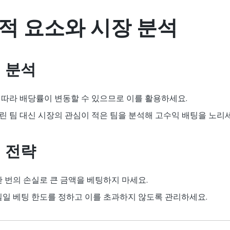
적 요소와 시장 분석
 분석
 따라 배당률이 변동할 수 있으므로 이를 활용하세요.
린 팀 대신 시장의 관심이 적은 팀을 분석해 고수익 배팅을 노리세
 전략
 한 번의 손실로 큰 금액을 베팅하지 마세요.
 일일 베팅 한도를 정하고 이를 초과하지 않도록 관리하세요.