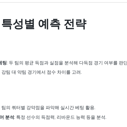
 특성별 예측 전략
베팅
: 두 팀의 평균 득점과 실점을 분석해 다득점 경기 여부를 판단
: 강팀 대 약팀 경기에서 점수 차이를 고려.
: 팀의 쿼터별 강약점을 파악해 실시간 베팅 활용.
어 분석
: 특정 선수의 득점력, 리바운드 능력 등을 분석.