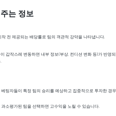
 주는 정보
:
시작 전 제공되는 배당률로 팀의 객관적 강약을 나타냅니다.
:
이 갑작스레 변동하면 내부 정보(부상, 컨디션 변화 등)가 반영
.
: 베팅자들이 특정 팀의 승리를 예상하고 집중적으로 투자한 경우
: 과소평가된 팀을 선택하면 고수익을 노릴 수 있습니다.