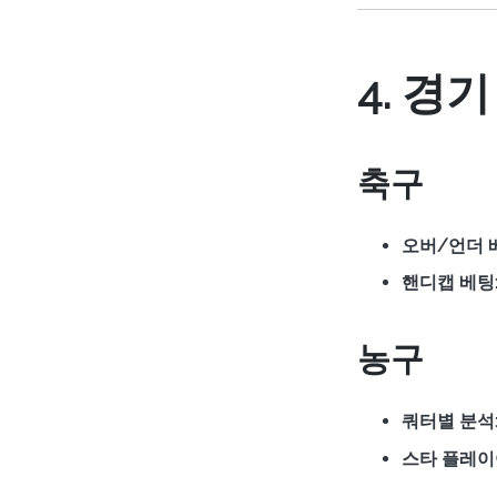
4.
경기
축구
오버/언더 
핸디캡 베팅
농구
쿼터별 분석
스타 플레이