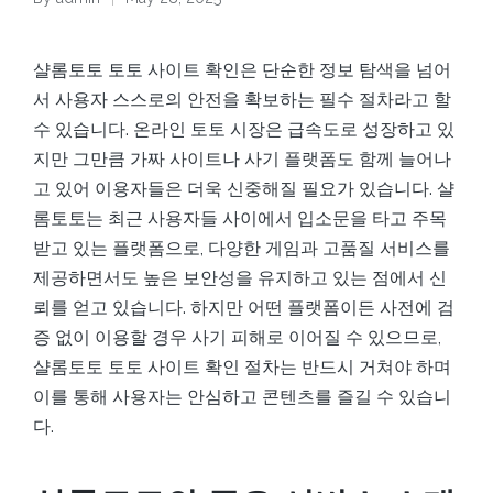
Posted
by
샬롬토토 토토 사이트 확인은 단순한 정보 탐색을 넘어
서 사용자 스스로의 안전을 확보하는 필수 절차라고 할
수 있습니다. 온라인 토토 시장은 급속도로 성장하고 있
지만 그만큼 가짜 사이트나 사기 플랫폼도 함께 늘어나
고 있어 이용자들은 더욱 신중해질 필요가 있습니다. 샬
롬토토는 최근 사용자들 사이에서 입소문을 타고 주목
받고 있는 플랫폼으로, 다양한 게임과 고품질 서비스를
제공하면서도 높은 보안성을 유지하고 있는 점에서 신
뢰를 얻고 있습니다. 하지만 어떤 플랫폼이든 사전에 검
증 없이 이용할 경우 사기 피해로 이어질 수 있으므로,
샬롬토토 토토 사이트 확인 절차는 반드시 거쳐야 하며
이를 통해 사용자는 안심하고 콘텐츠를 즐길 수 있습니
다.