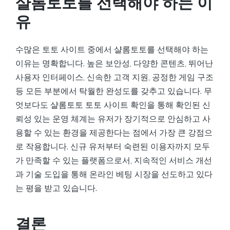
샬롬토토를 선택해야 하는 이
유
수많은 토토 사이트 중에서 샬롬토토를 선택해야 하는
이유는 명확합니다. 높은 보안성, 다양한 콘텐츠, 뛰어난
사용자 인터페이스, 신속한 고객 지원, 공정한 게임 구조
등 모든 부분에서 탁월한 완성도를 갖추고 있습니다. 무
엇보다도 샬롬토토 토토 사이트 확인을 통해 확인된 신
뢰성 있는 운영 체계는 유저가 장기적으로 안심하고 사
용할 수 있는 환경을 제공한다는 점에서 가장 큰 강점으
로 작용합니다. 신규 유저부터 숙련된 이용자까지 모두
가 만족할 수 있는 플랫폼으로서, 지속적인 서비스 개선
과 기술 도입을 통해 온라인 베팅 시장을 선도하고 있다
는 평을 받고 있습니다.
결론