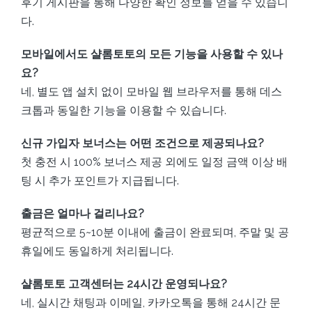
후기 게시판을 통해 다양한 확인 정보를 얻을 수 있습니
다.
모바일에서도 샬롬토토의 모든 기능을 사용할 수 있나
요?
네, 별도 앱 설치 없이 모바일 웹 브라우저를 통해 데스
크톱과 동일한 기능을 이용할 수 있습니다.
신규 가입자 보너스는 어떤 조건으로 제공되나요?
첫 충전 시 100% 보너스 제공 외에도 일정 금액 이상 배
팅 시 추가 포인트가 지급됩니다.
출금은 얼마나 걸리나요?
평균적으로 5~10분 이내에 출금이 완료되며, 주말 및 공
휴일에도 동일하게 처리됩니다.
샬롬토토 고객센터는 24시간 운영되나요?
네, 실시간 채팅과 이메일, 카카오톡을 통해 24시간 문