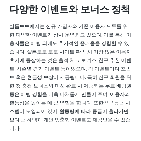
다양한 이벤트와 보너스 정책
샬롬토토에서는 신규 가입자와 기존 이용자 모두를 위
한 다양한 이벤트가 상시 운영되고 있으며, 이를 통해 이
용자들은 베팅 외에도 추가적인 즐거움을 경험할 수 있
습니다. 샬롬토토 토토 사이트 확인 시 가장 많은 이용자
후기에 등장하는 것은 출석 체크 보너스, 친구 추천 이벤
트, 시즌별 경기 이벤트 등이었으며, 각 이벤트마다 포인
트 혹은 현금성 보상이 제공됩니다. 특히 신규 회원을 위
한 첫 충전 보너스와 미션 완료 시 제공되는 무료 배팅권
등은 베팅 경험을 더욱 다채롭게 만들어 주며, 이용자의
활동성을 높이는 데 큰 역할을 합니다. 또한 VIP 등급 시
스템이 도입되어 있어, 활동량에 따라 등급이 올라가면
보다 큰 혜택과 개인 맞춤형 이벤트도 제공받을 수 있습
니다.