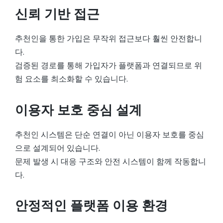
신뢰 기반 접근
추천인을 통한 가입은 무작위 접근보다 훨씬 안전합니
다.
검증된 경로를 통해 가입자가 플랫폼과 연결되므로 위
험 요소를 최소화할 수 있습니다.
이용자 보호 중심 설계
추천인 시스템은 단순 연결이 아닌 이용자 보호를 중심
으로 설계되어 있습니다.
문제 발생 시 대응 구조와 안전 시스템이 함께 작동합니
다.
안정적인 플랫폼 이용 환경