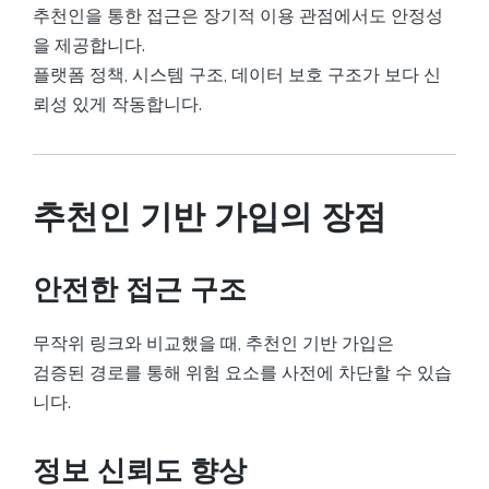
추천인을 통한 접근은 장기적 이용 관점에서도 안정성
을 제공합니다.
플랫폼 정책, 시스템 구조, 데이터 보호 구조가 보다 신
뢰성 있게 작동합니다.
추천인 기반 가입의 장점
안전한 접근 구조
무작위 링크와 비교했을 때, 추천인 기반 가입은
검증된 경로를 통해 위험 요소를 사전에 차단할 수 있습
니다.
정보 신뢰도 향상