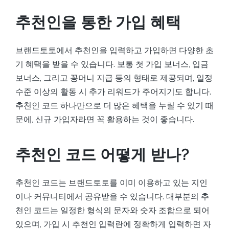
추천인을 통한 가입 혜택
브랜드토토에서 추천인을 입력하고 가입하면 다양한 초
기 혜택을 받을 수 있습니다. 보통 첫 가입 보너스, 입금
보너스, 그리고 꽁머니 지급 등의 형태로 제공되며, 일정
수준 이상의 활동 시 추가 리워드가 주어지기도 합니다.
추천인 코드 하나만으로 더 많은 혜택을 누릴 수 있기 때
문에, 신규 가입자라면 꼭 활용하는 것이 좋습니다.
추천인 코드 어떻게 받나?
추천인 코드는 브랜드토토를 이미 이용하고 있는 지인
이나 커뮤니티에서 공유받을 수 있습니다. 대부분의 추
천인 코드는 일정한 형식의 문자와 숫자 조합으로 되어
있으며, 가입 시 추천인 입력란에 정확하게 입력하면 자