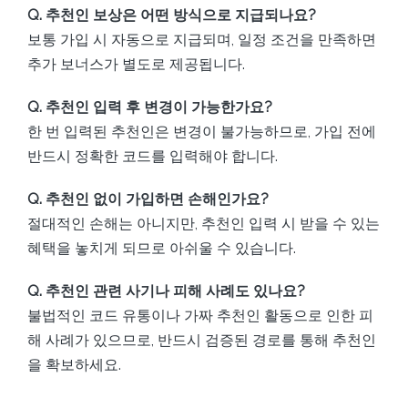
Q. 추천인 보상은 어떤 방식으로 지급되나요?
보통 가입 시 자동으로 지급되며, 일정 조건을 만족하면
추가 보너스가 별도로 제공됩니다.
Q. 추천인 입력 후 변경이 가능한가요?
한 번 입력된 추천인은 변경이 불가능하므로, 가입 전에
반드시 정확한 코드를 입력해야 합니다.
Q. 추천인 없이 가입하면 손해인가요?
절대적인 손해는 아니지만, 추천인 입력 시 받을 수 있는
혜택을 놓치게 되므로 아쉬울 수 있습니다.
Q. 추천인 관련 사기나 피해 사례도 있나요?
불법적인 코드 유통이나 가짜 추천인 활동으로 인한 피
해 사례가 있으므로, 반드시 검증된 경로를 통해 추천인
을 확보하세요.