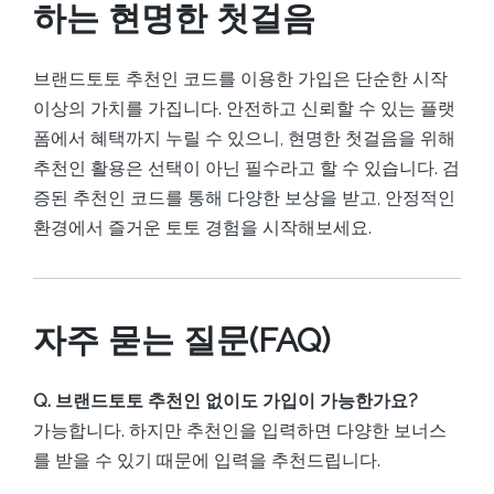
하는 현명한 첫걸음
브랜드토토 추천인 코드를 이용한 가입은 단순한 시작
이상의 가치를 가집니다. 안전하고 신뢰할 수 있는 플랫
폼에서 혜택까지 누릴 수 있으니, 현명한 첫걸음을 위해
추천인 활용은 선택이 아닌 필수라고 할 수 있습니다. 검
증된 추천인 코드를 통해 다양한 보상을 받고, 안정적인
환경에서 즐거운 토토 경험을 시작해보세요.
자주 묻는 질문(FAQ)
Q. 브랜드토토 추천인 없이도 가입이 가능한가요?
가능합니다. 하지만 추천인을 입력하면 다양한 보너스
를 받을 수 있기 때문에 입력을 추천드립니다.