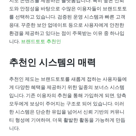
지노 콘텐츠를 제공하는 플랫폼입니다. 특히 높은 신뢰
도와 안정성을 바탕으로 수많은 이용자들이 브랜드토토
를 선택하고 있습니다. 검증된 운영 시스템과 빠른 고객
응대, 꾸준한 보안 업데이트 등으로 사용자에게 안전한
환경을 제공하고 있다는 점이 주목받는 이유 중 하나입
니다.
브랜드토토 추천인
추천인 시스템의 매력
추천인 제도는 브랜드토토를 새롭게 접하는 사용자들에
게 다양한 혜택을 제공하기 위한 일종의 보너스 시스템
입니다. 기존 이용자의 추천을 통해 가입하게 되면, 양측
모두에게 보상이 주어지는 구조로 되어 있습니다. 이러
한 시스템은 단순한 유입을 넘어서 신뢰 기반의 커뮤니
티 형성에 기여하며, 더욱 활발한 활동을 가능하게 만듭
니다.