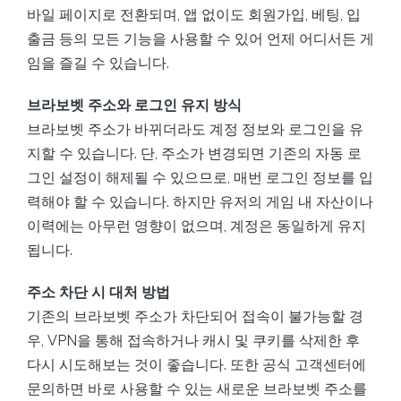
바일 페이지로 전환되며, 앱 없이도 회원가입, 베팅, 입
출금 등의 모든 기능을 사용할 수 있어 언제 어디서든 게
임을 즐길 수 있습니다.
브라보벳 주소와 로그인 유지 방식
브라보벳 주소가 바뀌더라도 계정 정보와 로그인을 유
지할 수 있습니다. 단, 주소가 변경되면 기존의 자동 로
그인 설정이 해제될 수 있으므로, 매번 로그인 정보를 입
력해야 할 수 있습니다. 하지만 유저의 게임 내 자산이나
이력에는 아무런 영향이 없으며, 계정은 동일하게 유지
됩니다.
주소 차단 시 대처 방법
기존의 브라보벳 주소가 차단되어 접속이 불가능할 경
우, VPN을 통해 접속하거나 캐시 및 쿠키를 삭제한 후
다시 시도해보는 것이 좋습니다. 또한 공식 고객센터에
문의하면 바로 사용할 수 있는 새로운 브라보벳 주소를