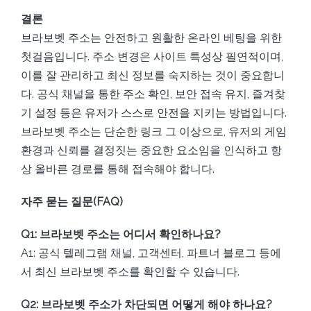
결론
브라보벳 주소는 안전하고 원활한 온라인 베팅을 위한
첫걸음입니다. 주소 변경은 사이트 특성상 필연적이며,
이를 잘 관리하고 최신 정보를 숙지하는 것이 중요합니
다. 공식 채널을 통한 주소 확인, 보안 접속 유지, 즐겨찾
기 설정 등은 유저가 스스로 안전을 지키는 방법입니다.
브라보벳 주소는 단순한 링크 그 이상으로, 유저의 게임
환경과 신뢰를 결정짓는 중요한 요소임을 인식하고 항
상 올바른 경로를 통해 접속해야 합니다.
자주 묻는 질문(FAQ)
Q1: 브라보벳 주소는 어디서 확인하나요?
A1: 공식 텔레그램 채널, 고객센터, 파트너 블로그 등에
서 최신 브라보벳 주소를 확인할 수 있습니다.
Q2: 브라보벳 주소가 차단되면 어떻게 해야 하나요?