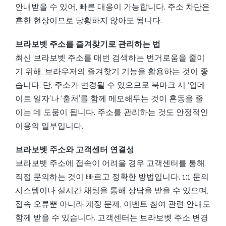
안내받을 수 있어, 빠른 대응이 가능합니다. 주소 차단은
흔한 현상이므로 당황하지 않아도 됩니다.
브라보벳 주소를 즐겨찾기로 관리하는 법
최신 브라보벳 주소를 매번 검색하는 번거로움을 줄이
기 위해, 브라우저의 즐겨찾기 기능을 활용하는 것이 좋
습니다. 단, 주소가 변경될 수 있으므로 북마크 시 ‘업데
이트 일자’나 ‘출처’를 함께 메모해두는 것이 혼동을 줄
이는 데 도움이 됩니다. 주소를 관리하는 것도 안정적인
이용의 일부입니다.
브라보벳 주소와 고객센터 연결성
브라보벳 주소에 접속이 어려울 경우 고객센터를 통해
직접 문의하는 것이 빠르고 정확한 방법입니다. 1:1 문의
시스템이나 실시간 채팅을 통해 상담을 받을 수 있으며,
접속 오류뿐 아니라 계정 문제, 이벤트 참여 관련 안내도
함께 받을 수 있습니다. 고객센터는 브라보벳 주소 변경