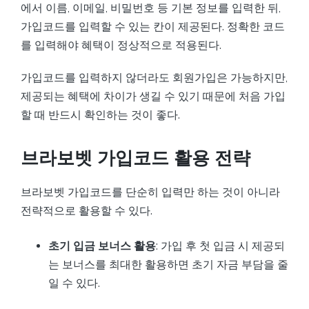
에서 이름, 이메일, 비밀번호 등 기본 정보를 입력한 뒤,
가입코드를 입력할 수 있는 칸이 제공된다. 정확한 코드
를 입력해야 혜택이 정상적으로 적용된다.
가입코드를 입력하지 않더라도 회원가입은 가능하지만,
제공되는 혜택에 차이가 생길 수 있기 때문에 처음 가입
할 때 반드시 확인하는 것이 좋다.
브라보벳 가입코드 활용 전략
브라보벳 가입코드를 단순히 입력만 하는 것이 아니라
전략적으로 활용할 수 있다.
초기 입금 보너스 활용
: 가입 후 첫 입금 시 제공되
는 보너스를 최대한 활용하면 초기 자금 부담을 줄
일 수 있다.