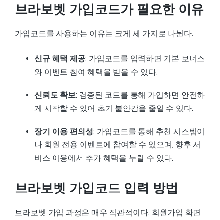
브라보벳 가입코드가 필요한 이유
가입코드를 사용하는 이유는 크게 세 가지로 나뉜다.
신규 혜택 제공
: 가입코드를 입력하면 기본 보너스
와 이벤트 참여 혜택을 받을 수 있다.
신뢰도 확보
: 검증된 코드를 통해 가입하면 안전하
게 시작할 수 있어 초기 불안감을 줄일 수 있다.
장기 이용 편의성
: 가입코드를 통해 추천 시스템이
나 회원 전용 이벤트에 참여할 수 있으며, 향후 서
비스 이용에서 추가 혜택을 누릴 수 있다.
브라보벳 가입코드 입력 방법
브라보벳 가입 과정은 매우 직관적이다. 회원가입 화면