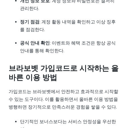
개인 정보 보호
: 계정 정보와 비밀번호는 철저히
관리한다.
정기 점검
: 계정 활동 내역을 확인하고 이상 징후
를 점검한다.
공식 안내 확인
: 이벤트와 혜택 조건은 항상 공식
안내를 통해 확인한다.
브라보벳 가입코드로 시작하는 올
바른 이용 방법
가입코드는 브라보벳에서 안전하고 효과적으로 시작할
수 있는 도구이다. 이를 활용하면서 올바른 이용 방법을
병행하면 장기적으로 만족스러운 경험을 쌓을 수 있다.
단기적인 보너스보다는 서비스 안정성을 우선한