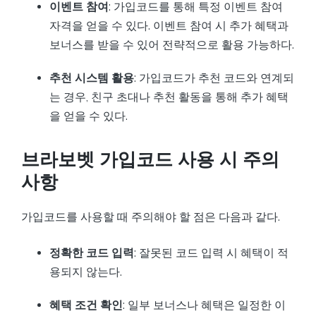
이벤트 참여
: 가입코드를 통해 특정 이벤트 참여
자격을 얻을 수 있다. 이벤트 참여 시 추가 혜택과
보너스를 받을 수 있어 전략적으로 활용 가능하다.
추천 시스템 활용
: 가입코드가 추천 코드와 연계되
는 경우, 친구 초대나 추천 활동을 통해 추가 혜택
을 얻을 수 있다.
브라보벳 가입코드 사용 시 주의
사항
가입코드를 사용할 때 주의해야 할 점은 다음과 같다.
정확한 코드 입력
: 잘못된 코드 입력 시 혜택이 적
용되지 않는다.
혜택 조건 확인
: 일부 보너스나 혜택은 일정한 이