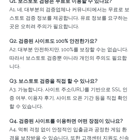
Q1. 보스토토 검증은 무료로 이용할 수 있나요?
A1. 네, 대부분의 검증업체나 커뮤니티에서는 무료로 보
스토토 검증 정보를 제공합니다. 유료 정보를 요구하는
곳은 오히려 주의가 필요합니다.
Q2. 검증된 사이트도 100% 안전한가요?
A2. 대부분 안전하지만, 100%를 보장할 수는 없습니다.
따라서 보스토토 검증뿐 아니라 개인의 주의도 필요합
니다.
Q3. 보스토토 검증을 직접 할 수 있나요?
A3. 가능합니다. 사이트 주소(URL)를 기반으로 SSL 인
증 여부, 이용자 후기, 사이트 오픈 기간 등을 직접 확인
할 수 있습니다.
Q4. 검증된 사이트를 이용하면 어떤 장점이 있나요?
A4. 먹튀 걱정 없이 안정적인 입출금과 공정한 게임 환
경을 보장받을 수 있습니다. 또한 고객센터 지원도 신속