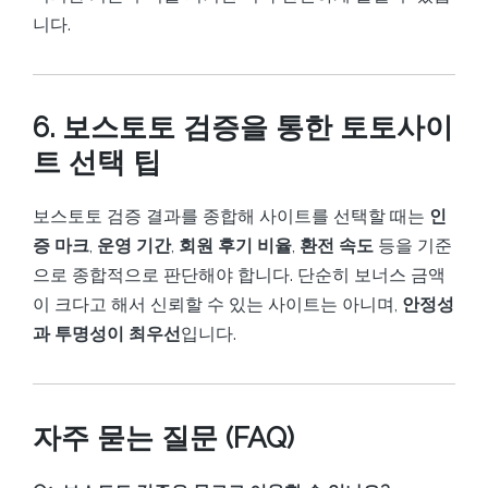
니다.
6. 보스토토 검증을 통한 토토사이
트 선택 팁
보스토토 검증 결과를 종합해 사이트를 선택할 때는
인
증 마크
,
운영 기간
,
회원 후기 비율
,
환전 속도
등을 기준
으로 종합적으로 판단해야 합니다. 단순히 보너스 금액
이 크다고 해서 신뢰할 수 있는 사이트는 아니며,
안정성
과 투명성이 최우선
입니다.
자주 묻는 질문 (FAQ)