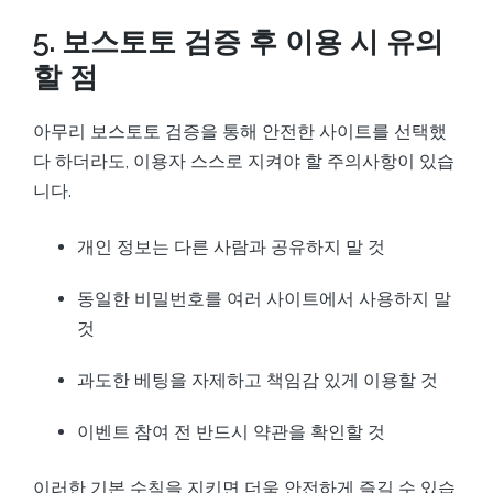
5. 보스토토 검증 후 이용 시 유의
할 점
아무리 보스토토 검증을 통해 안전한 사이트를 선택했
다 하더라도, 이용자 스스로 지켜야 할 주의사항이 있습
니다.
개인 정보는 다른 사람과 공유하지 말 것
동일한 비밀번호를 여러 사이트에서 사용하지 말
것
과도한 베팅을 자제하고 책임감 있게 이용할 것
이벤트 참여 전 반드시 약관을 확인할 것
이러한 기본 수칙을 지키면 더욱 안전하게 즐길 수 있습