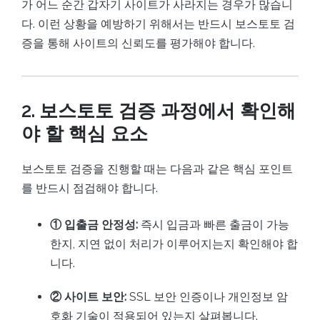
가 어느 순간 갑자기 사이트가 사라지는 경우가 많습니
다. 이런 상황을 예방하기 위해서는 반드시 보스토토 검
증을 통해 사이트의 신뢰도를 평가해야 합니다.
2. 보스토토 검증 과정에서 확인해
야 할 핵심 요소
보스토토 검증을 진행할 때는 다음과 같은 핵심 포인트
를 반드시 점검해야 합니다.
① 입출금 안정성:
즉시 입금과 빠른 출금이 가능
한지, 지연 없이 처리가 이루어지는지 확인해야 합
니다.
② 사이트 보안:
SSL 보안 인증이나 개인정보 암
호화 기술이 적용되어 있는지 살펴봅니다.