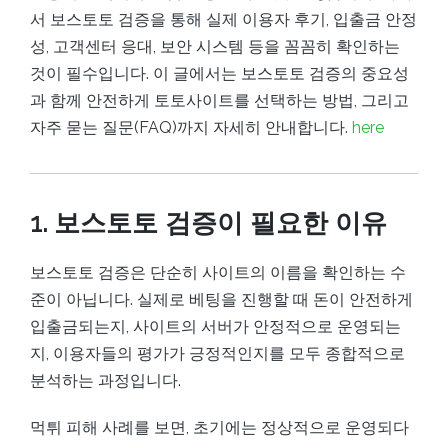
서 보스토토 검증을 통해 실제 이용자 후기, 입출금 안정
성, 고객센터 응대, 보안 시스템 등을 꼼꼼히 확인하는
것이 필수입니다. 이 글에서는 보스토토 검증의 중요성
과 함께 안전하게 토토사이트를 선택하는 방법, 그리고
자주 묻는 질문(FAQ)까지 자세히 안내합니다.
here
1. 보스토토 검증이 필요한 이유
보스토토 검증은 단순히 사이트의 이름을 확인하는 수
준이 아닙니다. 실제로 베팅을 진행할 때 돈이 안전하게
입출금되는지, 사이트의 서버가 안정적으로 운영되는
지, 이용자들의 평가가 긍정적인지를 모두 종합적으로
분석하는 과정입니다.
먹튀 피해 사례를 보면, 초기에는 정상적으로 운영되다