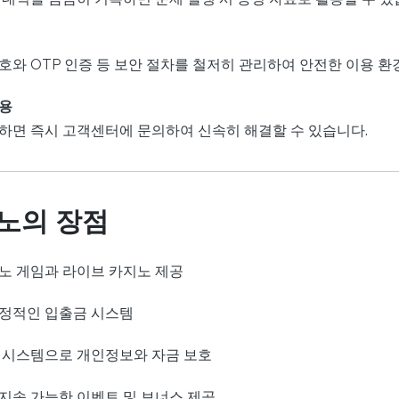
호와 OTP 인증 등 보안 절차를 철저히 관리하여 안전한 이용 환
용
하면 즉시 고객센터에 문의하여 신속히 해결할 수 있습니다.
노의 장점
노 게임과 라이브 카지노 제공
정적인 입출금 시스템
 시스템으로 개인정보와 자금 보호
지속 가능한 이벤트 및 보너스 제공