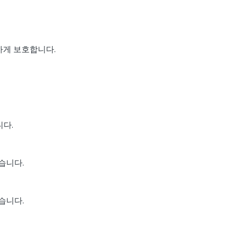
하게 보호합니다.
니다.
습니다.
습니다.