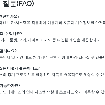
질문(FAQ)
 안전한가요?
화와 최신 보안 시스템을 적용하여 이용자의 자금과 개인정보를 안전
즐길 수 있나요?
 바카라, 룰렛, 포커, 라이브 카지노 등 다양한 게임을 제공합니다.
 걸리나요?
 분에서 몇 시간 내로 처리되며, 은행 상황에 따라 달라질 수 있습
너스는 어떻게 활용하나요?
보너스와 정기 프로모션을 활용하면 자금을 효율적으로 운영할 수 있
 가능한가요?
적인 인터페이스와 안내 시스템 덕분에 초보자도 쉽게 이용할 수 있