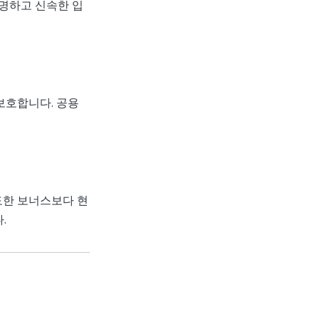
명하고 신속한 입
보호합니다. 공용
도한 보너스보다 현
.