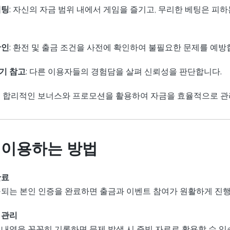
베팅
: 자신의 자금 범위 내에서 게임을 즐기고, 무리한 베팅은 피
확인
: 환전 및 출금 조건을 사전에 확인하여 불필요한 문제를 예방
기 참고
: 다른 이용자들의 경험담을 살펴 신뢰성을 판단합니다.
: 합리적인 보너스와 프로모션을 활용하여 자금을 효율적으로 관
 이용하는 방법
완료
구되는 본인 인증을 완료하면 출금과 이벤트 참여가 원활하게 진
 관리
 내역을 꼼꼼히 기록하면 문제 발생 시 증빙 자료로 활용할 수 있