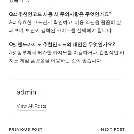
있습니다.
Q4: 추천인코드 사용 시 주의사항은 무엇인가요?
A4: 유효한 코드인지 확인하고, 이용 약관을 꼼꼼히 살
펴보며, 보안이 강화된 사이트를 선택해야 합니다.
Q5: 랜드카지노 추천인코드의 대안은 무엇인가요?
A5: 정부에서 허가한 카지노를 이용하거나, 합법적인 카
지노 게임 플랫폼을 이용하는 것이 좋습니다.
admin
View All Posts
Post
PREVIOUS POST
NEXT POST