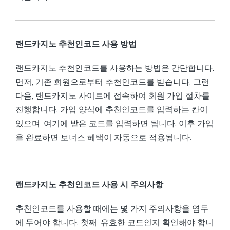
랜드카지노 추천인코드 사용 방법
랜드카지노 추천인코드를 사용하는 방법은 간단합니다.
먼저, 기존 회원으로부터 추천인코드를 받습니다. 그런
다음, 랜드카지노 사이트에 접속하여 회원 가입 절차를
진행합니다. 가입 양식에 추천인코드를 입력하는 칸이
있으며, 여기에 받은 코드를 입력하면 됩니다. 이후 가입
을 완료하면 보너스 혜택이 자동으로 적용됩니다.
랜드카지노 추천인코드 사용 시 주의사항
추천인코드를 사용할 때에는 몇 가지 주의사항을 염두
에 두어야 합니다. 첫째, 유효한 코드인지 확인해야 합니