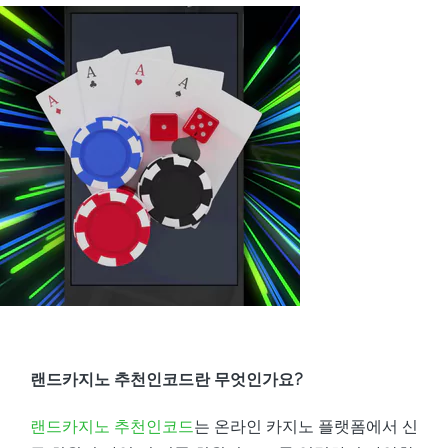
랜드카지노 추천인코드란 무엇인가요?
랜드카지노 추천인코드
는 온라인 카지노 플랫폼에서 신