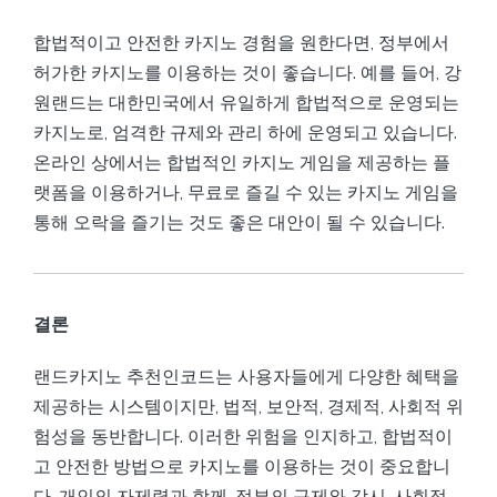
합법적이고 안전한 카지노 경험을 원한다면, 정부에서
허가한 카지노를 이용하는 것이 좋습니다. 예를 들어, 강
원랜드는 대한민국에서 유일하게 합법적으로 운영되는
카지노로, 엄격한 규제와 관리 하에 운영되고 있습니다.
온라인 상에서는 합법적인 카지노 게임을 제공하는 플
랫폼을 이용하거나, 무료로 즐길 수 있는 카지노 게임을
통해 오락을 즐기는 것도 좋은 대안이 될 수 있습니다.
결론
랜드카지노 추천인코드는 사용자들에게 다양한 혜택을
제공하는 시스템이지만, 법적, 보안적, 경제적, 사회적 위
험성을 동반합니다. 이러한 위험을 인지하고, 합법적이
고 안전한 방법으로 카지노를 이용하는 것이 중요합니
다. 개인의 자제력과 함께, 정부의 규제와 감시, 사회적