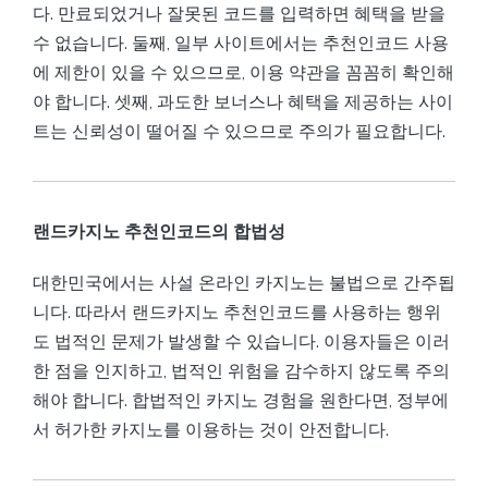
다. 만료되었거나 잘못된 코드를 입력하면 혜택을 받을
수 없습니다. 둘째, 일부 사이트에서는 추천인코드 사용
에 제한이 있을 수 있으므로, 이용 약관을 꼼꼼히 확인해
야 합니다. 셋째, 과도한 보너스나 혜택을 제공하는 사이
트는 신뢰성이 떨어질 수 있으므로 주의가 필요합니다.
랜드카지노 추천인코드의 합법성
대한민국에서는 사설 온라인 카지노는 불법으로 간주됩
니다. 따라서 랜드카지노 추천인코드를 사용하는 행위
도 법적인 문제가 발생할 수 있습니다. 이용자들은 이러
한 점을 인지하고, 법적인 위험을 감수하지 않도록 주의
해야 합니다. 합법적인 카지노 경험을 원한다면, 정부에
서 허가한 카지노를 이용하는 것이 안전합니다.