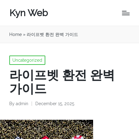
Kyn Web
Home
»
라이프벳 환전 완벽 가이드
Posted
Uncategorized
in
라이프벳 환전 완벽
가이드
By
admin
December 15, 2025
Posted
by