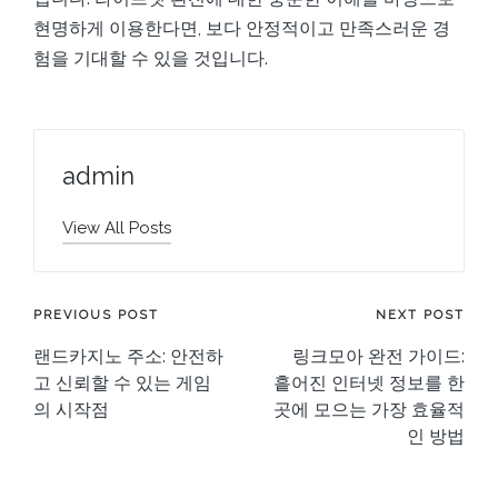
현명하게 이용한다면, 보다 안정적이고 만족스러운 경
험을 기대할 수 있을 것입니다.
admin
View All Posts
Post
PREVIOUS POST
NEXT POST
랜드카지노 주소: 안전하
링크모아 완전 가이드:
navigation
고 신뢰할 수 있는 게임
흩어진 인터넷 정보를 한
의 시작점
곳에 모으는 가장 효율적
인 방법