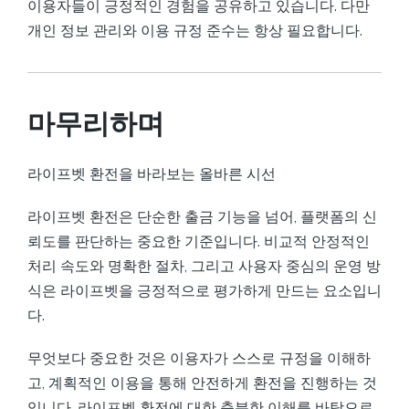
이용자들이 긍정적인 경험을 공유하고 있습니다. 다만
개인 정보 관리와 이용 규정 준수는 항상 필요합니다.
마무리하며
라이프벳 환전을 바라보는 올바른 시선
라이프벳 환전은 단순한 출금 기능을 넘어, 플랫폼의 신
뢰도를 판단하는 중요한 기준입니다. 비교적 안정적인
처리 속도와 명확한 절차, 그리고 사용자 중심의 운영 방
식은 라이프벳을 긍정적으로 평가하게 만드는 요소입니
다.
무엇보다 중요한 것은 이용자가 스스로 규정을 이해하
고, 계획적인 이용을 통해 안전하게 환전을 진행하는 것
입니다. 라이프벳 환전에 대한 충분한 이해를 바탕으로