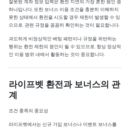
잘못된 계좌 정보 입력은 환전 지연의 가장 흔한 원인 중
하나입니다. 또한 보너스 이용 조건을 충분히 이해하지
못한 상태에서 환전을 시도할 경우 제한이 발생할 수 있
으므로, 관련 규정을 꼼꼼히 확인하는 것이 필요합니다.
과도하게 비정상적인 베팅 패턴이나 규정을 위반하는
행위는 환전 제한의 원인이 될 수 있으므로, 항상 정상적
인 이용 범위 내에서 활동하는 것이 중요합니다.
라이프벳 환전과 보너스의 관
계
조건 충족의 중요성
라이프벳에서는 신규 가입 보너스나 이벤트 보너스를