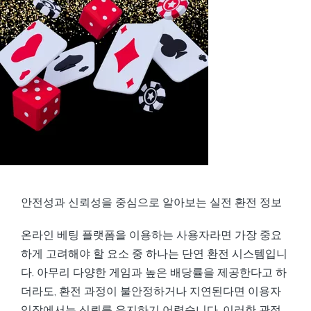
안전성과 신뢰성을 중심으로 알아보는 실전 환전 정보
온라인 베팅 플랫폼을 이용하는 사용자라면 가장 중요
하게 고려해야 할 요소 중 하나는 단연 환전 시스템입니
다. 아무리 다양한 게임과 높은 배당률을 제공한다고 하
더라도, 환전 과정이 불안정하거나 지연된다면 이용자
입장에서는 신뢰를 유지하기 어렵습니다. 이러한 관점