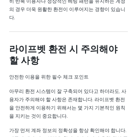
히 반복 이용자나 정상적인 베팅 패턴을 유지하는 계정
의 경우 더욱 원활한 환전이 이루어지는 경향이 있습니
다.
라이프벳 환전 시 주의해야
할 사항
안전한 이용을 위한 필수 체크 포인트
아무리 환전 시스템이 잘 구축되어 있다고 하더라도, 사
용자가 주의해야 할 사항은 존재합니다. 라이프벳 환전
을 안전하게 이용하기 위해서는 몇 가지 기본적인 원칙
을 지키는 것이 중요합니다.
가장 먼저 계좌 정보의 정확성을 항상 확인해야 합니다.