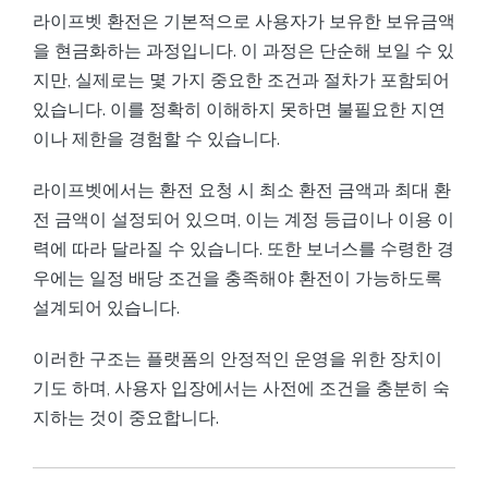
라이프벳 환전은 기본적으로 사용자가 보유한 보유금액
을 현금화하는 과정입니다. 이 과정은 단순해 보일 수 있
지만, 실제로는 몇 가지 중요한 조건과 절차가 포함되어
있습니다. 이를 정확히 이해하지 못하면 불필요한 지연
이나 제한을 경험할 수 있습니다.
라이프벳에서는 환전 요청 시 최소 환전 금액과 최대 환
전 금액이 설정되어 있으며, 이는 계정 등급이나 이용 이
력에 따라 달라질 수 있습니다. 또한 보너스를 수령한 경
우에는 일정 배당 조건을 충족해야 환전이 가능하도록
설계되어 있습니다.
이러한 구조는 플랫폼의 안정적인 운영을 위한 장치이
기도 하며, 사용자 입장에서는 사전에 조건을 충분히 숙
지하는 것이 중요합니다.