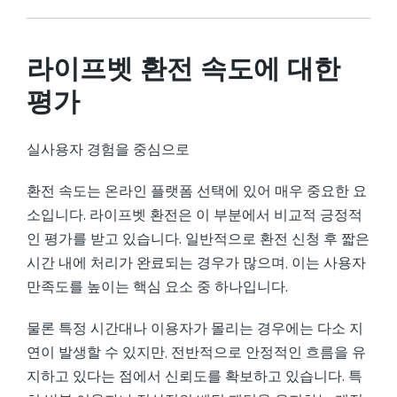
라이프벳 환전 속도에 대한
평가
실사용자 경험을 중심으로
환전 속도는 온라인 플랫폼 선택에 있어 매우 중요한 요
소입니다. 라이프벳 환전은 이 부분에서 비교적 긍정적
인 평가를 받고 있습니다. 일반적으로 환전 신청 후 짧은
시간 내에 처리가 완료되는 경우가 많으며, 이는 사용자
만족도를 높이는 핵심 요소 중 하나입니다.
물론 특정 시간대나 이용자가 몰리는 경우에는 다소 지
연이 발생할 수 있지만, 전반적으로 안정적인 흐름을 유
지하고 있다는 점에서 신뢰도를 확보하고 있습니다. 특