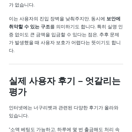
가 없습니다.
이는 사용자의 진입 장벽을 낮춰주지만, 동시에
보안에
취약할 수 있는 구조
를 의미하기도 합니다. 특히 실명 인
증 없이도 큰 금액을 입금할 수 있다는 점은, 추후 문제
가 발생했을 때 사용자 보호가 어렵다는 뜻이기도 합니
다.
실제 사용자 후기 – 엇갈리는
평가
인터넷에는 너구리벳과 관련된 다양한 후기가 올라와
있습니다.
“소액 베팅도 가능하고, 하루에 몇 번 출금해도 처리 속