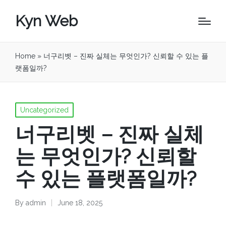
Kyn Web
Home
»
너구리벳 – 진짜 실체는 무엇인가? 신뢰할 수 있는 플
랫폼일까?
Posted
Uncategorized
in
너구리벳 – 진짜 실체
는 무엇인가? 신뢰할
수 있는 플랫폼일까?
By
admin
June 18, 2025
Posted
by