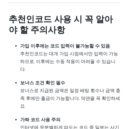
추천인코드 사용 시 꼭 알아
야 할 주의사항
가입 이후에는 코드 입력이 불가능할 수 있음
추천인코드는 대개 가입 시점에서만 입력이 가능
하므로, 이후에는 수동 적용이 어려울 수 있습니
다.
보너스 조건 확인 필수
보너스로 지급된 금액은 일정 배팅 횟수나 금액 충
족 후에만 출금이 가능합니다. 약관을 꼭 확인하세
요.
가짜 코드 사용 주의
인터넷에 무분별하게 떠도는 코드 중 일부는 사기