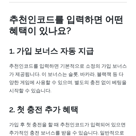
추천인코드를 입력하면 어떤
혜택이 있나요?
1. 가입 보너스 자동 지급
추천인코드를 입력하면 기본적으로 소정의 가입 보너스
가 제공됩니다. 이 보너스는 슬롯, 바카라, 블랙잭 등 다
양한 게임에 사용할 수 있으며, 별도의 충전 없이 베팅을
시작할 수 있습니다.
2. 첫 충전 추가 혜택
가입 후 첫 충전을 할 때 추천인코드가 입력되어 있으면
추가적인 충전 보너스를 받을 수 있습니다. 일반적으로