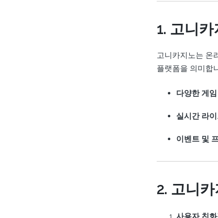
1. 고니
고니카지노는 온라인
플랫폼을 의미합니
다양한 게임
실시간 라이
이벤트 및 
2. 고니
사용자 친화