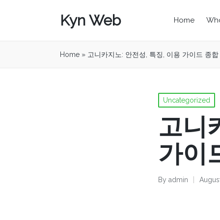
Kyn Web
Home
Who
Home
»
고니카지노: 안전성, 특징, 이용 가이드 종합
Posted
Uncategorized
in
고니카
가이드
By
admin
August
Posted
by