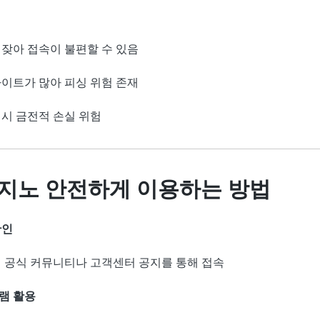
 잦아 접속이 불편할 수 있음
사이트가 많아 피싱 위험 존재
 시 금전적 손실 위험
카지노 안전하게 이용하는 방법
확인
 공식 커뮤니티나 고객센터 공지를 통해 접속
램 활용