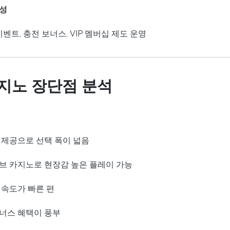
성
벤트, 충전 보너스, VIP 멤버십 제도 운영
카지노 장단점 분석
 제공으로 선택 폭이 넓음
브 카지노로 현장감 높은 플레이 가능
 속도가 빠른 편
너스 혜택이 풍부