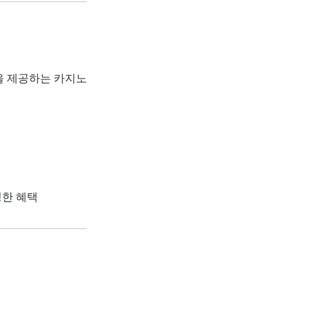
임을 제공하는 카지노
공
성한 혜택