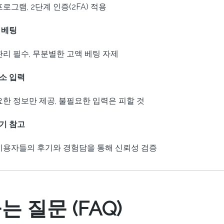
로그램, 2단계 인증(2FA) 적용
 베팅
관리 필수, 무분별한 고액 베팅 자제
소 입력
요한 정보만 제공, 불필요한 입력은 피할 것
기 참고
이용자들의 후기와 경험담을 통해 신뢰성 검증
는 질문 (FAQ)