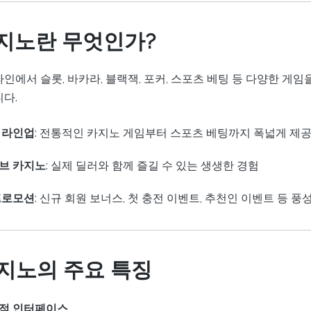
카지노란 무엇인가?
에서 슬롯, 바카라, 블랙잭, 포커, 스포츠 베팅 등 다양한 게
다.
 라인업
: 전통적인 카지노 게임부터 스포츠 베팅까지 폭넓게 제
브 카지노
: 실제 딜러와 함께 즐길 수 있는 생생한 경험
프로모션
: 신규 회원 보너스, 첫 충전 이벤트, 추천인 이벤트 등 풍
카지노의 주요 특징
적 인터페이스