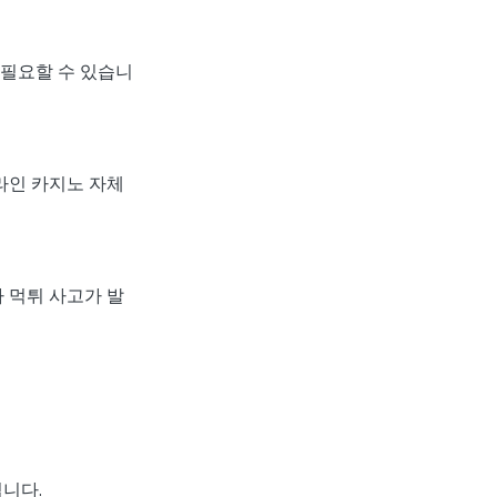
이 필요할 수 있습니
라인 카지노 자체
 먹튀 사고가 발
됩니다.